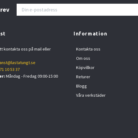
brev
st
Information
tt kontakta oss på mail eller
Kontakta oss
Om oss
anst@lastatungt.se
Köpvillkor
71 10 53 37
er:
Måndag - Fredag 09:00-15:00
Returer
Blogg
Våra verkstäder