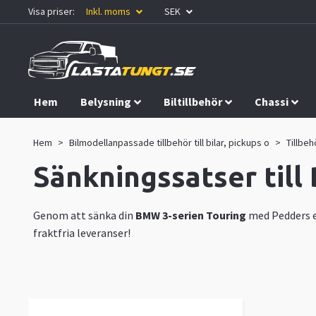
Visa priser:
Inkl. moms
SEK
Hem
Belysning
Biltillbehör
Chassi
Kampanjer
Hem
Bilmodellanpassade tillbehör till bilar, pickups o
Tillbeh
Sänkningssatser till
Genom att sänka din
BMW 3-serien
Touring
med Pedders e
fraktfria leveranser!