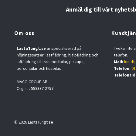
Anmäl dig till vårt nyhets
Om oss
Kundtjän
LastaTungt.se
är specialiserad på
Tveka inte a
höjningssatser, lastfjädring, hjälpfjädring och
telefon.
luftfjädring till transportbilar, pickups,
Mail:
kundtj
personbilar och husbilar.
Telefon:
01
Telefontid
MACO GROUP AB
Org. nr: 559337-2757
© 2026 LastaTungt.se