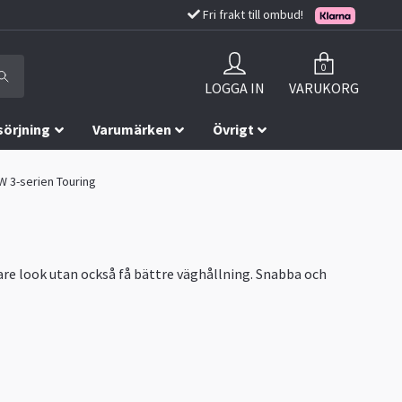
Fri frakt till ombud!
0
LOGGA IN
VARUKORG
sörjning
Varumärken
Övrigt
W 3-serien Touring
re look utan också få bättre väghållning. Snabba och