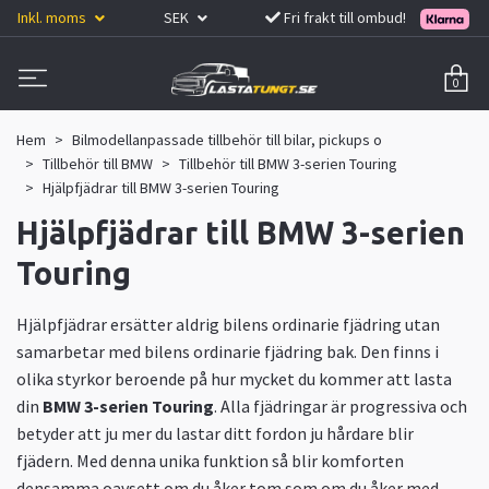
Inkl. moms
SEK
Fri frakt till ombud!
0
Hem
Bilmodellanpassade tillbehör till bilar, pickups o
Tillbehör till BMW
Tillbehör till BMW 3-serien Touring
Hjälpfjädrar till BMW 3-serien Touring
Hjälpfjädrar till BMW 3-serien
Touring
Hjälpfjädrar ersätter aldrig bilens ordinarie fjädring utan
samarbetar med bilens ordinarie fjädring bak. Den finns i
olika styrkor beroende på hur mycket du kommer att lasta
din
BMW 3-serien
Touring
. Alla fjädringar är progressiva och
betyder att ju mer du lastar ditt fordon ju hårdare blir
fjädern. Med denna unika funktion så blir komforten
densamma oavsett om du åker tom som om du åker med