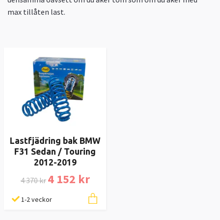
max tillåten last.
Lastfjädring bak BMW
F31 Sedan / Touring
2012-2019
4 152 kr
4 370 kr
1-2 veckor