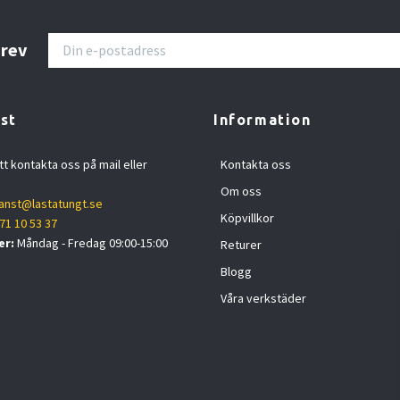
brev
st
Information
tt kontakta oss på mail eller
Kontakta oss
Om oss
anst@lastatungt.se
Köpvillkor
71 10 53 37
er:
Måndag - Fredag 09:00-15:00
Returer
Blogg
Våra verkstäder