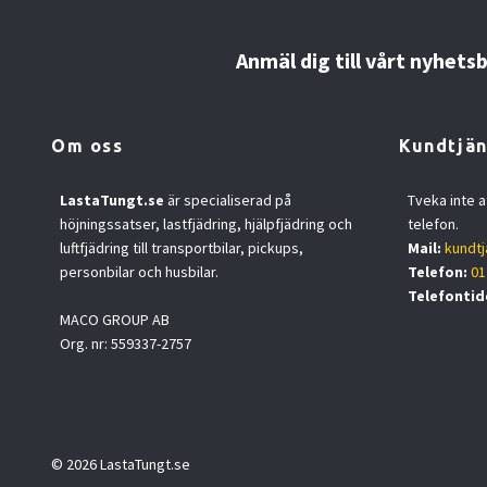
Anmäl dig till vårt nyhets
Om oss
Kundtjän
LastaTungt.se
är specialiserad på
Tveka inte a
höjningssatser, lastfjädring, hjälpfjädring och
telefon.
luftfjädring till transportbilar, pickups,
Mail:
kundtj
personbilar och husbilar.
Telefon:
01
Telefontid
MACO GROUP AB
Org. nr: 559337-2757
© 2026 LastaTungt.se