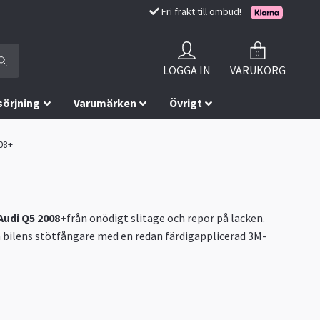
Fri frakt till ombud!
0
LOGGA IN
VARUKORG
sörjning
Varumärken
Övrigt
08+
Audi Q5 2008+
från onödigt slitage och repor på lacken.
på bilens stötfångare med en redan färdigapplicerad 3M-