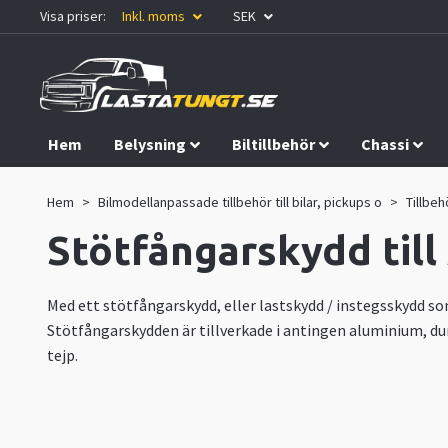
Visa priser:
Inkl. moms
SEK
Hem
Belysning
Biltillbehör
Chassi
Kampanjer
Hem
Bilmodellanpassade tillbehör till bilar, pickups o
Tillbehö
Stötfångarskydd till
Med ett stötfångarskydd, eller lastskydd / instegsskydd s
Stötfångarskydden är tillverkade i antingen aluminium, dur
tejp.