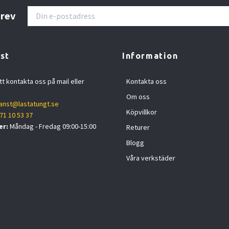
brev
st
Information
tt kontakta oss på mail eller
Kontakta oss
Om oss
anst@lastatungt.se
Köpvillkor
71 10 53 37
er:
Måndag - Fredag 09:00-15:00
Returer
Blogg
Våra verkstäder