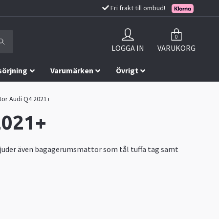
Fri frakt till ombud!
0
LOGGA IN
VARUKORG
sörjning
Varumärken
Övrigt
or Audi Q4 2021+
2021+
rbjuder även bagagerumsmattor som tål tuffa tag samt