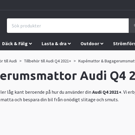
Däck & Fälg
Lasta & dra
Outdoor
Strömför
r till Audi
Tillbehör till Audi Q4 2021+
Kupémattor & Bagagerumsmatt
erumsmattor Audi Q4 
ler låg kant beroende på hur du använder din
Audi Q4 2021+
. Vi e
ta och bespara din bil från onödigt slitage och smuts.