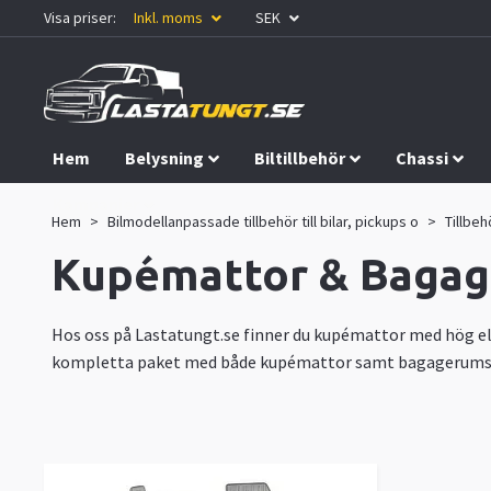
Visa priser:
Inkl. moms
SEK
Hem
Belysning
Biltillbehör
Chassi
Kampanjer
Hem
Bilmodellanpassade tillbehör till bilar, pickups o
Tillbehö
Kupémattor & Bagag
Hos oss på Lastatungt.se finner du kupémattor med hög el
kompletta paket med både kupémattor samt bagagerumsmat