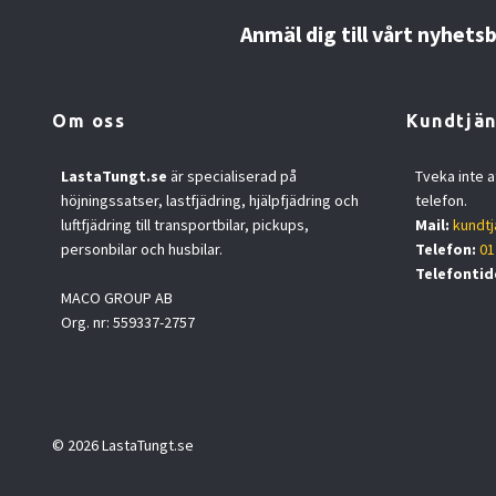
Anmäl dig till vårt nyhets
Om oss
Kundtjän
LastaTungt.se
är specialiserad på
Tveka inte a
höjningssatser, lastfjädring, hjälpfjädring och
telefon.
luftfjädring till transportbilar, pickups,
Mail:
kundtj
personbilar och husbilar.
Telefon:
01
Telefontid
MACO GROUP AB
Org. nr: 559337-2757
© 2026 LastaTungt.se