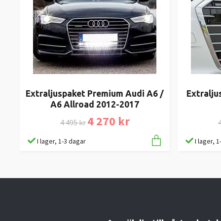
Extraljuspaket Premium Audi A6 /
Extralj
A6 Allroad 2012-2017
4 270 kr
4 495 kr
4
I lager, 1-3 dagar
I lager, 