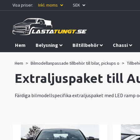
Visa priser:
Inkl. moms
SEK
Hem
Belysning
Biltillbehör
Chassi
Kampanjer
Hem
Bilmodellanpassade tillbehör till bilar, pickups o
Tillbehö
Extraljuspaket till 
Färdiga bilmodellspecifika extraljuspaket med LED ramp 