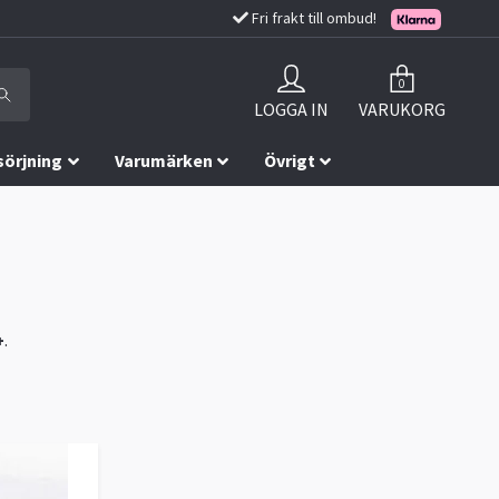
Fri frakt till ombud!
0
LOGGA IN
VARUKORG
sörjning
Varumärken
Övrigt
+
.