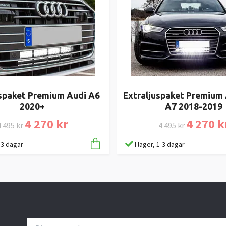
uspaket Premium Audi A6
Extraljuspaket Premium 
2020+
A7 2018-2019
4 270 kr
4 270 k
 495 kr
4 495 kr
1-3 dagar
I lager, 1-3 dagar