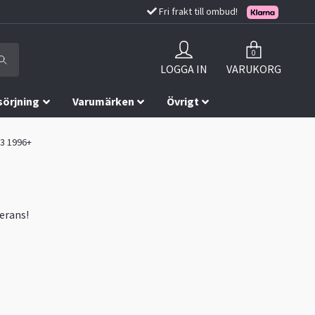
Fri frakt till ombud!
0
LOGGA IN
VARUKORG
sörjning
Varumärken
Övrigt
A3 1996+
verans!