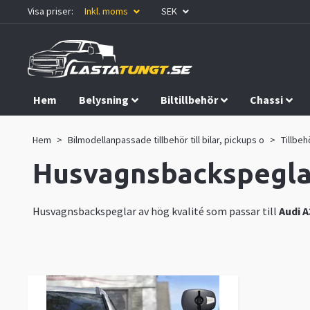
Visa priser:
Inkl. moms
SEK
Hem
Belysning
Biltillbehör
Chassi
Kampanjer
Hem
Bilmodellanpassade tillbehör till bilar, pickups o
Tillbehö
Husvagnsbackspeglar
Husvagnsbackspeglar av hög kvalité som passar till
Audi A