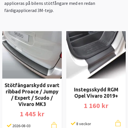
appliceras på bilens stötfångare med en redan
färdigapplicerad 3M-tejp.
Stötfångarskydd svart
Instegsskydd RGM
ribbad Proace / Jumpy
Opel Vivaro 2019+
/ Expert / Scudo /
1 160 kr
Vivaro MK3
1 445 kr
8 veckor
2026-08-03