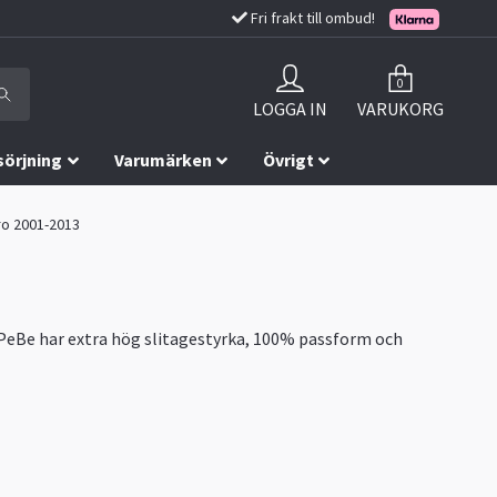
Fri frakt till ombud!
0
LOGGA IN
VARUKORG
sörjning
Varumärken
Övrigt
aro 2001-2013
 PeBe har extra hög slitagestyrka, 100% passform och