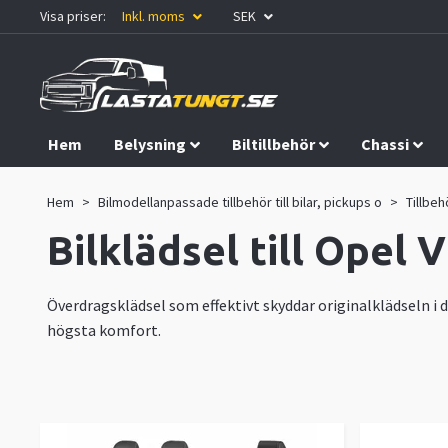
Visa priser:
Inkl. moms
SEK
Hem
Belysning
Biltillbehör
Chassi
Kampanjer
Hem
Bilmodellanpassade tillbehör till bilar, pickups o
Tillbeh
Bilklädsel till Opel 
Överdragsklädsel som effektivt skyddar originalklädseln i d
högsta komfort.