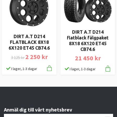
DIRT A.T D214
DIRT A.T D214
flatblack fälgpaket
FLATBLACK 8X18
8X18 6X120 ET45
6X120 ET45 CB74.6
CB74.6
2 250 kr
21 450 kr
3 125 kr
I lager, 1-3 dagar
I lager, 1-3 dagar
Anmäl dig till vårt nyhetsbrev