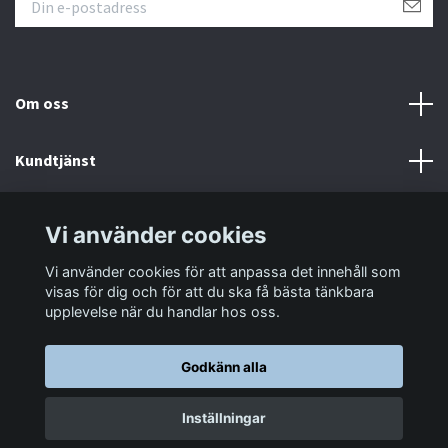
Om oss
Kundtjänst
Information
Vi använder cookies
Vi använder cookies för att anpassa det innehåll som
Sociala medier
visas för dig och för att du ska få bästa tänkbara
upplevelse när du handlar hos oss.
Godkänn alla
© 2026 LastaTungt.se
Inställningar