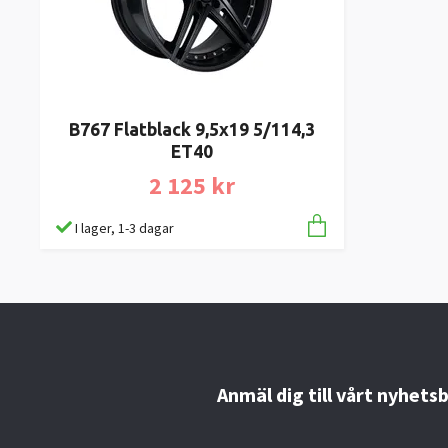
B767 Flatblack 9,5x19 5/114,3
ET40
2 125 kr
I lager, 1-3 dagar
Anmäl dig till vårt nyhets