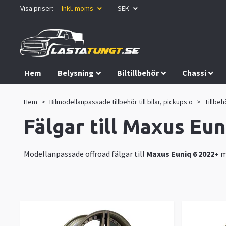
Visa priser:
Inkl. moms
SEK
Hem
Belysning
Biltillbehör
Chassi
Kampanjer
Hem
Bilmodellanpassade tillbehör till bilar, pickups o
Tillbeh
Fälgar till Maxus Eu
Modellanpassade offroad fälgar till
Maxus Euniq 6 2022+
m