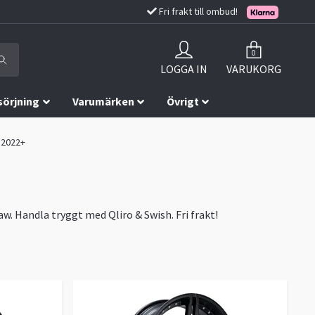
Fri frakt till ombud!
0
LOGGA IN
VARUKORG
sörjning
Varumärken
Övrigt
6 2022+
aw. Handla tryggt med Qliro & Swish. Fri frakt!