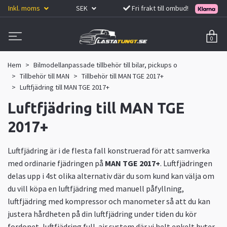
Inkl. moms
SEK
Fri frakt till ombud!
0
Hem
Bilmodellanpassade tillbehör till bilar, pickups o
Tillbehör till MAN
Tillbehör till MAN TGE 2017+
Luftfjädring till MAN TGE 2017+
Luftfjädring till MAN TGE
2017+
Luftfjädring är i de flesta fall konstruerad för att samverka
med ordinarie fjädringen på
MAN TGE 2017+
. Luftfjädringen
delas upp i 4st olika alternativ där du som kund kan välja om
du vill köpa en luftfjädring med manuell påfyllning,
luftfjädring med kompressor och manometer så att du kan
justera hårdheten på din luftfjädring under tiden du kör
fordonet, luftfjädring full-air system där vi helt enkelt byter